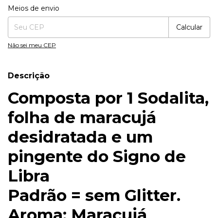
Entregas para o CEP:
Alterar CEP
Meios de envio
Calcular
Não sei meu CEP
Descrição
Composta por 1 Sodalita,
folha de maracujá
desidratada e um
pingente do Signo de
Libra
Padrão = sem Glitter.
Aroma: Maracujá