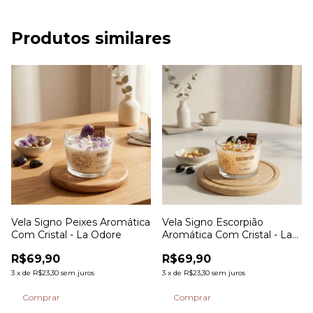
Produtos similares
Vela Signo Peixes Aromática
Vela Signo Escorpião
Com Cristal - La Odore
Aromática Com Cristal - La
Odore
R$69,90
R$69,90
3
x
de
R$23,30
sem juros
3
x
de
R$23,30
sem juros