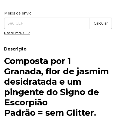
Entregas para o CEP:
Alterar CEP
Meios de envio
Calcular
Não sei meu CEP
Descrição
Composta por 1
Granada, flor de jasmim
desidratada e um
pingente do Signo de
Escorpião
Padrão = sem Glitter.