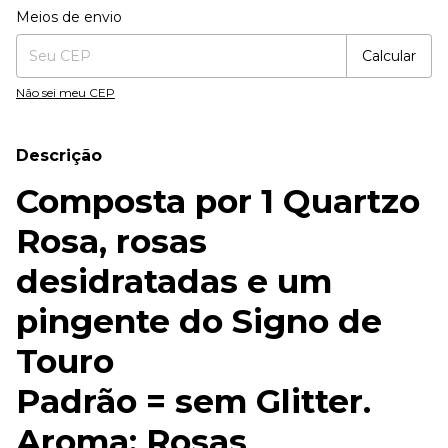
Entregas para o CEP:
Alterar CEP
Meios de envio
Calcular
Não sei meu CEP
Descrição
Composta por 1 Quartzo
Rosa, rosas
desidratadas e um
pingente do Signo de
Touro
Padrão = sem Glitter.
Aroma: Rosas