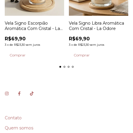
Vela Signo Escorpião
Vela Signo Libra Aromática
Aromática Com Cristal - La
Com Cristal - La Odore
Odore
R$69,90
R$69,90
3
x
de
R$23,30
sem juros
3
x
de
R$23,30
sem juros
Contato
Quem somos