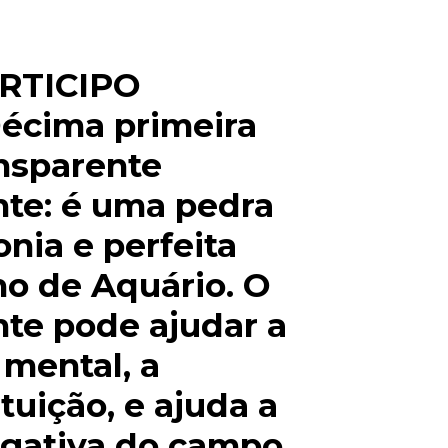
ARTICIPO
Décima primeira
nsparente
te: é uma pedra
nia e perfeita
o de Aquário. O
te pode ajudar a
 mental, a
tuição, e ajuda a
egativa do campo