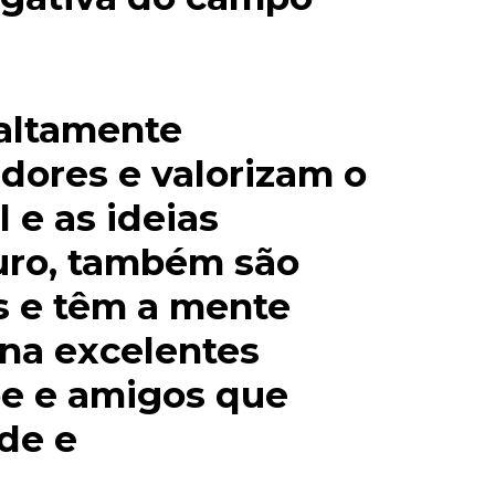
altamente
adores e valorizam o
 e as ideias
turo, também são
s e têm a mente
rna excelentes
pe e amigos que
de e