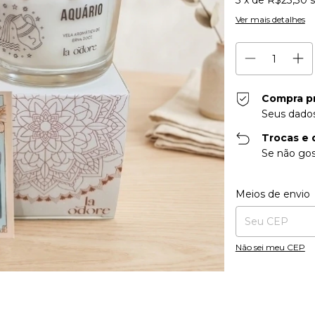
3
x de
R$23,30
Ver mais detalhes
Compra p
Seus dados
Trocas e 
Se não gos
Entregas para o CE
Meios de envio
Não sei meu CEP