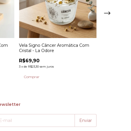
 Com
Vela Signo Câncer Aromática Com
Vela Signo Cap
Cristal - La Odore
Com Cristal - 
R$69,90
R$69,90
3
x
de
R$23,30
sem juros
3
x
de
R$23,30
sem j
ewsletter