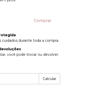
sem juros
rotegida
 cuidados durante toda a compra.
devoluções
tar, você pode trocar ou devolver.
P:
Alterar CEP
Calcular