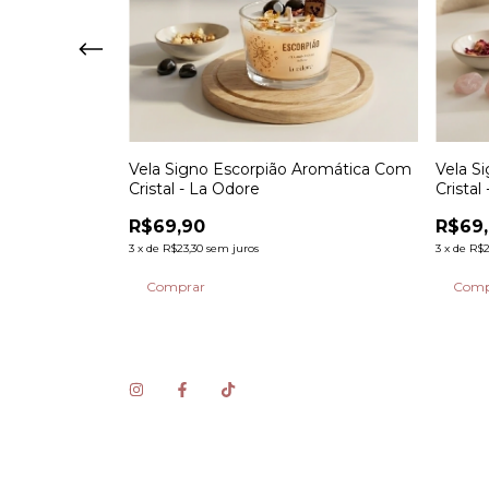
mática Com
Vela Signo Escorpião Aromática Com
Vela S
Cristal - La Odore
Cristal
R$69,90
R$69
3
x
de
R$23,30
sem juros
3
x
de
R$2