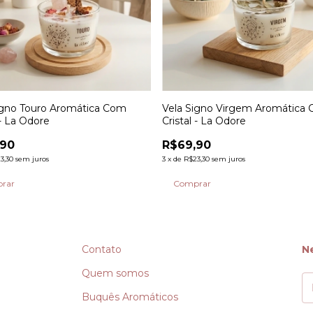
igno Touro Aromática Com
Vela Signo Virgem Aromática
 - La Odore
Cristal - La Odore
,90
R$69,90
3,30
sem juros
3
x
de
R$23,30
sem juros
Contato
N
Quem somos
Buquês Aromáticos