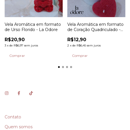
Vela Aromática em formato
Vela Aromática em formato
de Urso Florido - La Odore
de Coração Quadriculado -
La Odore
R$20,90
R$12,90
3
x
de
R$6,97
sem juros
2
x
de
R$6,45
sem juros
Contato
Quem somos