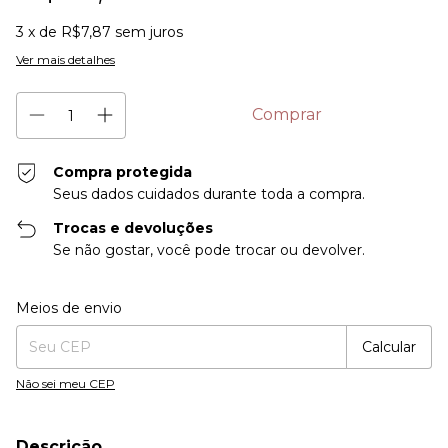
3
x de
R$7,87
sem juros
Ver mais detalhes
Compra protegida
Seus dados cuidados durante toda a compra.
Trocas e devoluções
Se não gostar, você pode trocar ou devolver.
Entregas para o CEP:
Alterar CEP
Meios de envio
Calcular
Não sei meu CEP
Descrição