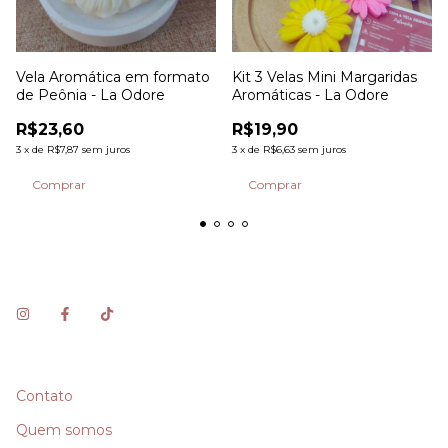
Vela Aromática em formato
Kit 3 Velas Mini Margaridas
de Peônia - La Odore
Aromáticas - La Odore
R$23,60
R$19,90
3
x
de
R$7,87
sem juros
3
x
de
R$6,63
sem juros
Contato
Quem somos