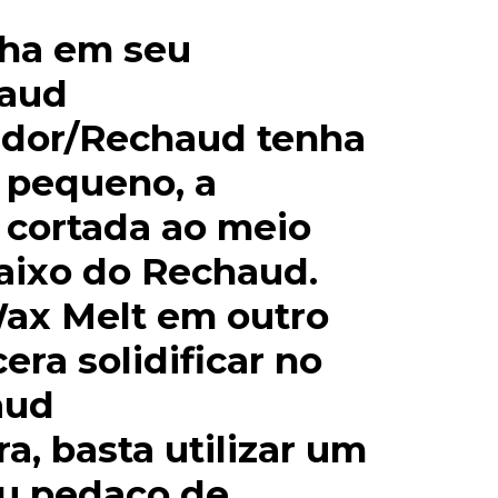
lha em seu
haud
ador/Rechaud tenha
 pequeno, a
r cortada ao meio
aixo do Rechaud.
Wax Melt em outro
cera solidificar no
aud
a, basta utilizar um
ou pedaço de