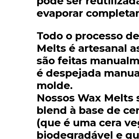
pode ser reutilizad
evaporar completa
Todo o processo de
Melts é artesanal a
são feitas manualm
é despejada manu
molde.
Nossos Wax Melts 
blend à base de ce
(que é uma cera ve
biodegradável e qu