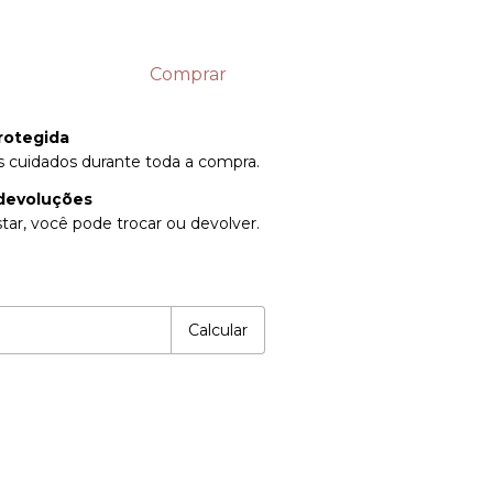
rotegida
 cuidados durante toda a compra.
devoluções
tar, você pode trocar ou devolver.
P:
Alterar CEP
Calcular