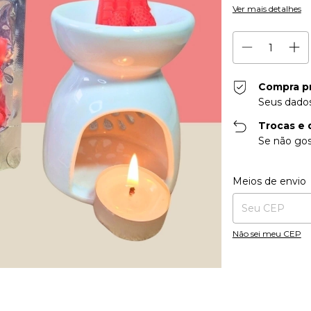
Ver mais detalhes
Compra p
Seus dados
Trocas e 
Se não gos
Entregas para o CE
Meios de envio
Não sei meu CEP