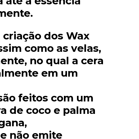
a até a essência
mente.
 criação dos Wax
ssim como as velas,
ente, no qual a cera
almente em um
são feitos com um
ra de coco e palma
gana,
e não emite