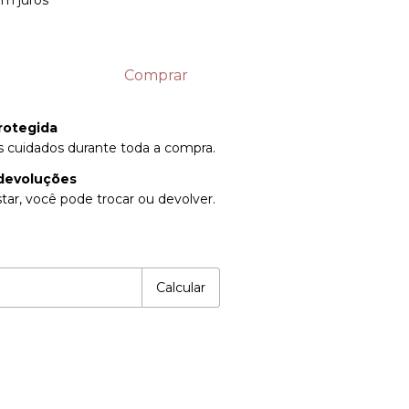
m juros
rotegida
 cuidados durante toda a compra.
devoluções
tar, você pode trocar ou devolver.
P:
Alterar CEP
Calcular