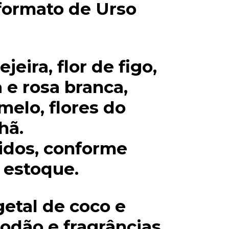
formato de Urso
jeira, flor de figo,
a e rosa branca,
melo, flores do
hã.
idos, conforme
 estoque.
getal de coco e
godão e fragrâncias