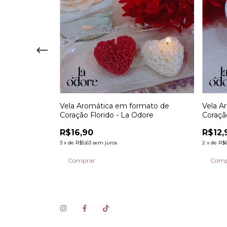
ticas em
Vela Aromática em formato de
Vela A
 Odore
Coração Florido - La Odore
Coraçã
R$16,90
R$12,
3
x
de
R$5,63
sem juros
2
x
de
R$6