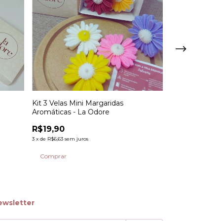
m
Kit 3 Velas Mini Margaridas
Vela Aromátic
Aromáticas - La Odore
Senhora Apare
R$19,90
R$20,90
3
x
de
R$6,63
sem juros
3
x
de
R$6,97
sem ju
ewsletter