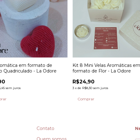
romática em formato de
Kit 8 Mini Velas Aromáticas e
o Quadriculado - La Odore
formato de Flor - La Odore
90
R$24,90
,45
sem juros
3
x
de
R$8,30
sem juros
Contato
N
Quem somos