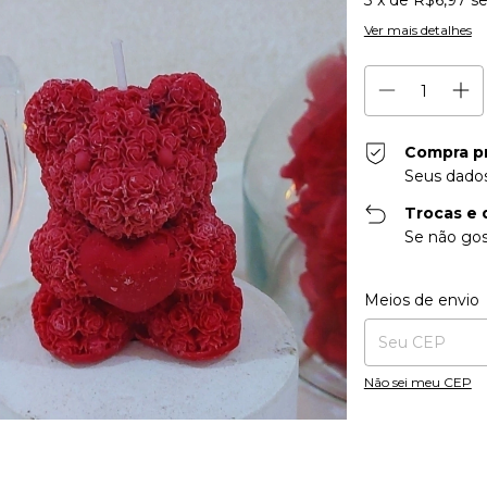
3
x de
R$6,97
se
Ver mais detalhes
Compra p
Seus dados
Trocas e 
Se não gos
Entregas para o CE
Meios de envio
Não sei meu CEP