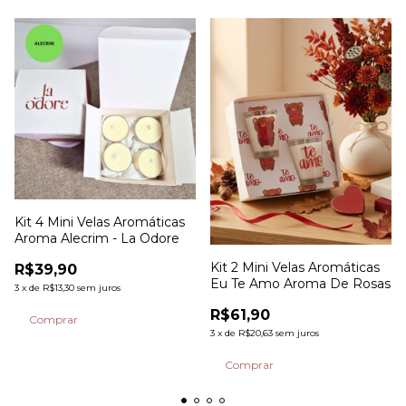
Kit 4 Mini Velas Aromáticas
Aroma Alecrim - La Odore
Kit 2 Mini Velas Aromáticas
R$39,90
Eu Te Amo Aroma De Rosas
3
x
de
R$13,30
sem juros
R$61,90
3
x
de
R$20,63
sem juros