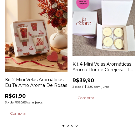
Kit 4 Mini Velas Aromáticas
Aroma Flor de Cerejeira - La
Odore
Kit 2 Mini Velas Aromáticas
R$39,90
Eu Te Amo Aroma De Rosas
3
x
de
R$13,30
sem juros
R$61,90
3
x
de
R$20,63
sem juros