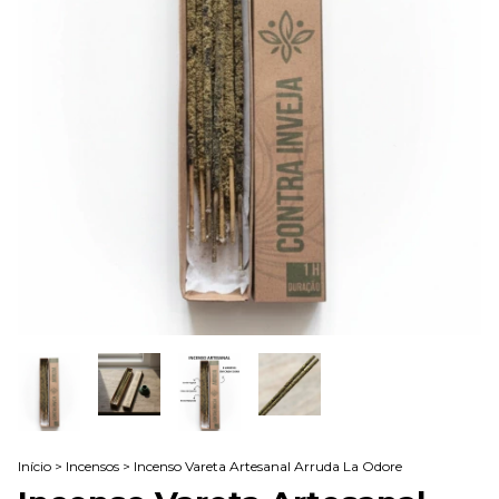
Início
>
Incensos
>
Incenso Vareta Artesanal Arruda La Odore