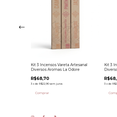
nal Camomila
Kit 3 Incensos Vareta Artesanal
Kit 3 I
Diversos Aromas La Odore
Divers
R$68,70
R$68
3
x
de
R$22,90
sem juros
3
x
de
R$2