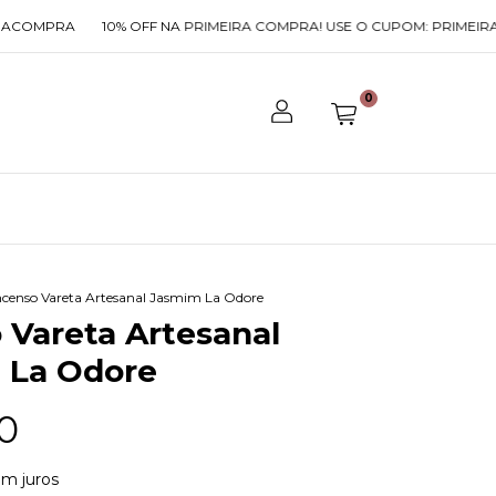
OMPRA
10% OFF NA PRIMEIRA COMPRA! USE O CUPOM: PRIMEIRACO
0
ncenso Vareta Artesanal Jasmim La Odore
 Vareta Artesanal
 La Odore
0
m juros