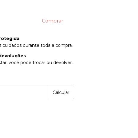
rotegida
 cuidados durante toda a compra.
devoluções
tar, você pode trocar ou devolver.
P:
Alterar CEP
Calcular