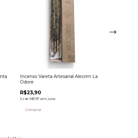
enta
Incenso Vareta Artesanal Alecrim La
Incenso Varet
Odore
Odore
R$23,90
R$23,90
3
x
de
R$7,97
sem juros
3
x
de
R$7,97
sem ju