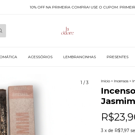
10% OFF NA PRIMEIRA COMPRA! USE O CUPOM: PRIMEIRAC
ROMÁTICA
ACESSÓRIOS
LEMBRANCINHAS
PRESENTES
Início
>
Incensos
>
I
1
/
3
Incenso
Jasmim
R$23,9
3
x de
R$7,97
se