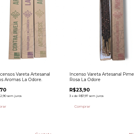
ncensos Vareta Artesanal
Incenso Vareta Artesanal Pim
os Aromas La Odore.
Rosa La Odore
,70
R$23,90
2,90
sem juros
3
x
de
R$7,97
sem juros