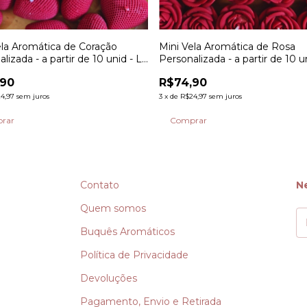
ela Aromática de Coração
Mini Vela Aromática de Rosa
lizada - a partir de 10 unid - La
Personalizada - a partir de 10 u
Odore
,90
R$74,90
4,97
sem juros
3
x
de
R$24,97
sem juros
rar
Comprar
Contato
N
Quem somos
Buquês Aromáticos
Política de Privacidade
Devoluções
Pagamento, Envio e Retirada