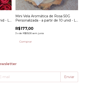
Mini Vela Aromática de Rosa 50G
Mini Vela Aro
nid - La
Personalizada - a partir de 10 unid - La
com Rolha Pers
Odore
10 unid - La O
R$177,00
R$156,00
3
x
de
R$59,00
sem juros
3
x
de
R$52,00
sem j
Comprar
Comprar
ewsletter