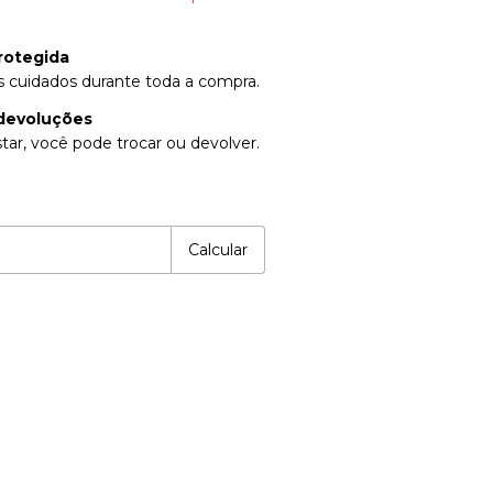
rotegida
 cuidados durante toda a compra.
devoluções
tar, você pode trocar ou devolver.
P:
Alterar CEP
Calcular