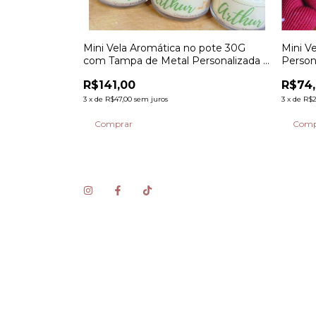
 Anjo
Mini Vela Aromática no pote 30G
Mini V
 de 10 unid - La
com Tampa de Metal Personalizada -
Persona
a partir de 10 unid - La Odore
Odore
R$141,00
R$74
3
x
de
R$47,00
sem juros
3
x
de
R$2
Comprar
Comp