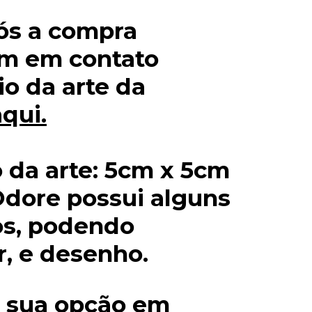
ós a compra
m em contato
io da arte da
aqui
.
 da arte: 5cm x 5cm
Odore possui alguns
os, podendo
r, e desenho.
a sua opção em