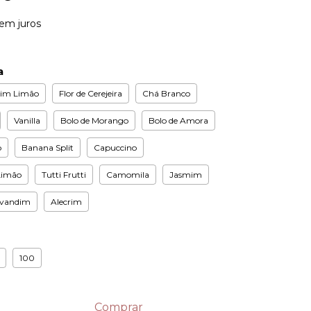
em juros
a
im Limão
Flor de Cerejeira
Chá Branco
Vanilla
Bolo de Morango
Bolo de Amora
o
Banana Split
Capuccino
Limão
Tutti Frutti
Camomila
Jasmim
vandim
Alecrim
100