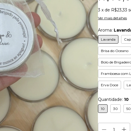
3
x de
R$23,33
s
Ver mais detalhes
Aroma:
Lavand
Lavanda
Cap
Brisa do Oceano
Bolo de Brigadeir
Framboesa com 
Erva Doce
La
Quantidade:
10
10
30
50