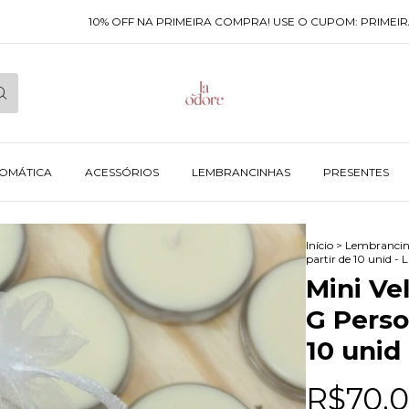
10% OFF NA PRIMEIRA COMPRA! USE O CUPOM: PRIMEIRACOMP
ROMÁTICA
ACESSÓRIOS
LEMBRANCINHAS
PRESENTES
Início
>
Lembrancin
partir de 10 unid - 
Mini Ve
G Person
10 unid
R$70,