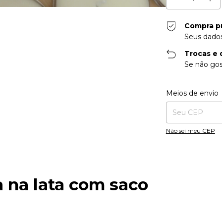
Compra p
Seus dados
Trocas e 
Se não gos
Entregas para o CE
Meios de envio
Não sei meu CEP
a na lata com saco