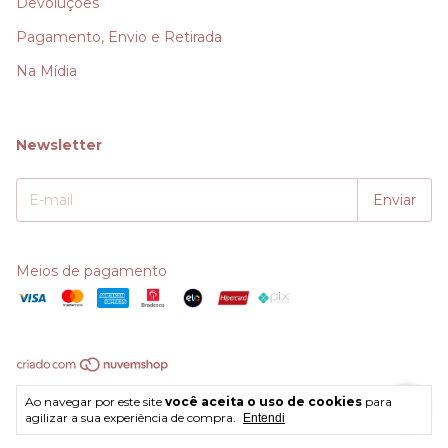
Devoluções
Pagamento, Envio e Retirada
Na Mídia
Newsletter
Meios de pagamento
Copyright LA ODORE COMERCIO - 22375116000148 - 2026. Todos os
Ao navegar por este site
você aceita o uso de cookies
para
direitos reservados.
agilizar a sua experiência de compra.
Entendi